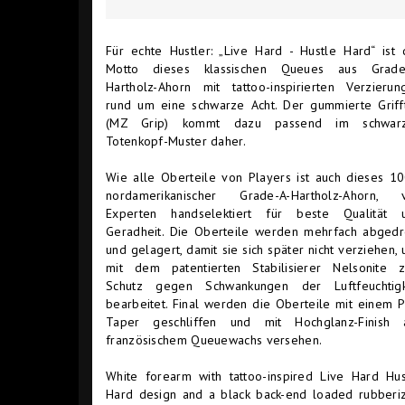
Für echte Hustler: „Live Hard - Hustle Hard“ ist 
Motto dieses klassischen Queues aus Grade
Hartholz-Ahorn mit tattoo-inspirierten Verzierun
rund um eine schwarze Acht. Der gummierte Grifft
(MZ Grip) kommt dazu passend im schwar
Totenkopf-Muster daher.
Wie alle Oberteile von Players ist auch dieses 1
nordamerikanischer Grade-A-Hartholz-Ahorn, 
Experten handselektiert für beste Qualität 
Geradheit. Die Oberteile werden mehrfach abgedr
und gelagert, damit sie sich später nicht verziehen,
mit dem patentierten Stabilisierer Nelsonite 
Schutz gegen Schwankungen der Luftfeuchtigk
bearbeitet. Final werden die Oberteile mit einem P
Taper geschliffen und mit Hochglanz-Finish 
französischem Queuewachs versehen.
White forearm with tattoo-inspired Live Hard Hus
Hard design and a black back-end loaded rubberi