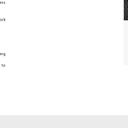
less
ock
ing
 to