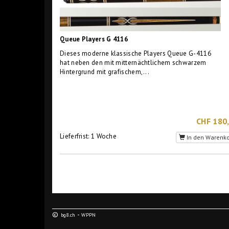
Queue Players G 4116
Dieses moderne klassische Players Queue G-4116
hat neben den mit mitternächtlichem schwarzem
Hintergrund mit grafischem,...
CHF 180
Lieferfrist: 1 Woche
In den Warenk
©
-
bg8.ch
WPPN