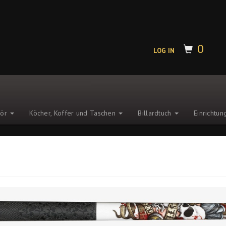
0
LOG IN
hör
Köcher, Koffer und Taschen
Billardtuch
Einrichtu