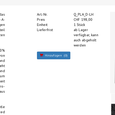
das
Art.-Nr.
Q_PLA_D-LH
-A-
Preis
CHF 198,00
gen
Einheit
1 Stück
eil
Lieferfrist
ab Lager
zen
verfügbar, kann
auch abgeholt
werden
00%
von
Hinzufügen (0)
und
eht
 und
zum
eit
ro-
aus
tle
zed