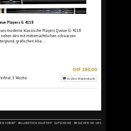
eue Players G 4118
eses moderne klassische Players Queue G-4118
 neben den mit mitternächtlichen schwarzen
tergrund, grafischen Aba...
CHF 180,00
ferfrist: 1 Woche
In den Warenkorb
TEN VORORT
BILLARDTISCH KAUFTIPP
GUTSCHEINE
BESUCHEN SIE UNS